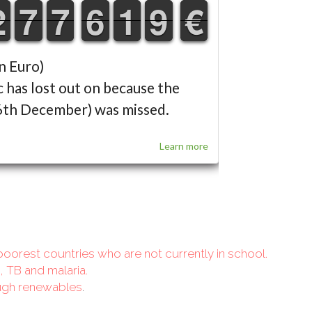
poorest countries who are not currently in school.
 TB and malaria.
rough renewables
.