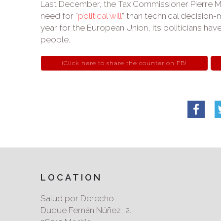
Last December, the Tax Commissioner Pierre M
need for “
political will
” than technical decision-
year for the European Union, its politicians hav
people.
¡Click here to share the counter on FB!
LOCATION
Salud por Derecho
Duque Fernán Núñez, 2.