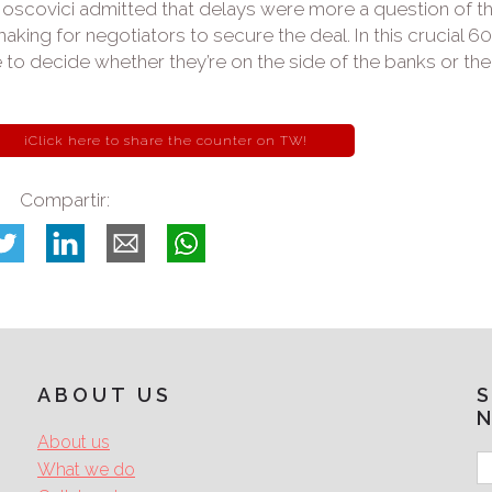
oscovici admitted that delays were more a question of t
making for negotiators to secure the deal. In this crucial 6
e to decide whether they’re on the side of the banks or the
¡Click here to share the counter on TW!
Compartir:
ABOUT US
About us
What we do