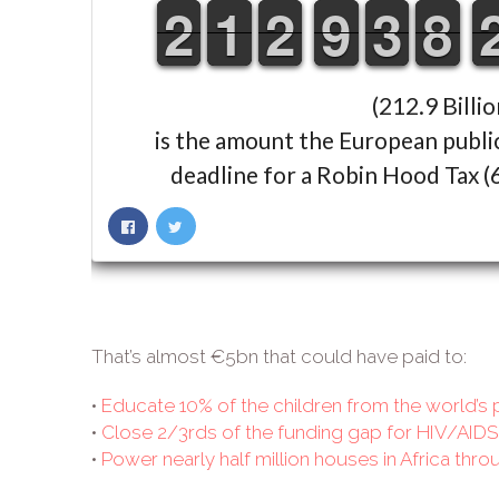
That’s almost €5bn that could have paid to:
•
Educate 10% of the children from the world’s 
•
Close 2/3rds of the funding gap for HIV/AIDS,
•
Power nearly half million houses in Africa th