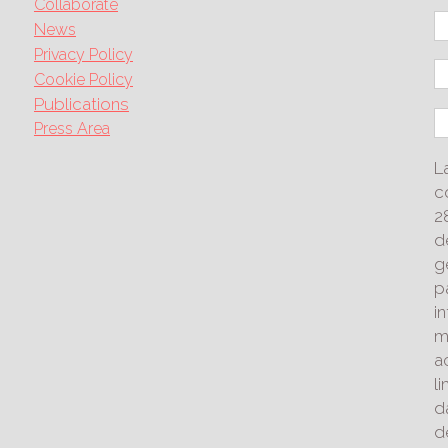
Collaborate
News
Privacy Policy
Cookie Policy
Publications
Press Area
L
c
2
d
g
p
i
m
a
l
d
d