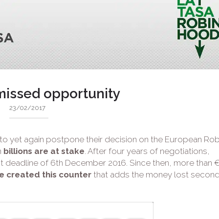
missed opportunity
23/02/2017
 to yet again postpone their decision on the European Rob
n
billions are at stake
. After four years of negotiations,
last deadline of 6th December 2016. Since then, more than
e created this counter
that adds the money lost secon