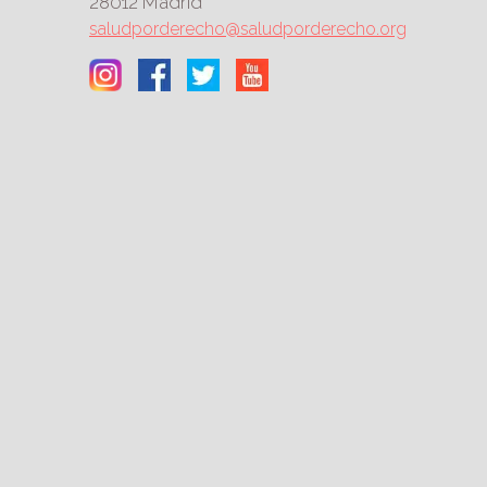
28012 Madrid
saludporderecho@saludporderecho.org